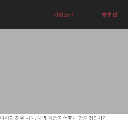
AI 기업 교육 기관 | A
기업소개
솔루션
Overview
Overview
전문가그룹
에듀서비스
교육컨설팅
AI전문가자
테크
Agent구현
사례
AX·DX역량
격증
사례
채용
진단
디지털 전환 시대, 대박 제품을 어떻게 만들 것인가?