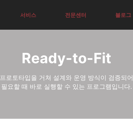
I Agent·업무 자동화 
서비스
전문센터
블로그
교육컨설팅
AI연구센터
기술구현
AX/DX비즈
Ready-to-Fit
표준형교육
SVC
AX/DX기술
니스센터
공개교육
AX/DX리더
센터
프로토타입을 거쳐 설계와 운영 방식이 검증되
리더AX코칭
십센터
필요할 때 바로 실행할 수 있는 프로그램입니다.