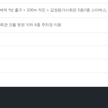
방배역 1번 출구 > 200m 직진 > 감정평가사회관 3층(1층 스타벅스
사회관 건물 뒷편 지하 4층 주차장 이용