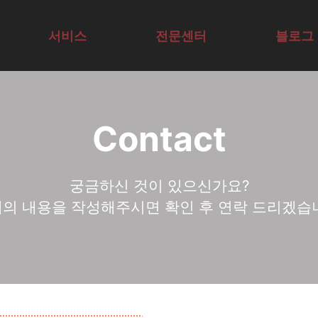
I Agent·업무 자동화 
서비스
전문센터
블로그
교육컨설팅
AI연구센터
기술구현
AX/DX비즈
Contact
표준형교육
SVC
AX/DX기술
니스센터
공개교육
AX/DX리더
센터
궁금하신 것이 있으신가요?
리더AX코칭
십센터
의 내용을 작성해주시면 확인 후 연락 드리겠습