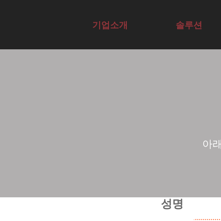
AI 기업 교육 기관 | A
기업소개
솔루션
Overview
Overview
전문가그룹
에듀서비스
교육컨설팅
AI전문가자
테크
Agent구현
사례
AX·DX역량
격증
사례
채용
진단
아래
성명