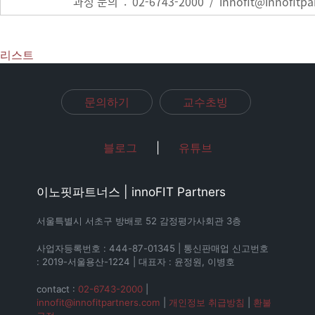
과정 문의 : 02-6743-2000 /
innofit@innofitpa
리스트
문의하기
교수초빙
블로그
|
유튜브
이노핏파트너스 | innoFIT Partners
서울특별시 서초구 방배로 52 감정평가사회관 3층
사업자등록번호 : 444-87-01345 | 통신판매업 신고번호
: 2019-서울용산-1224 | 대표자 : 윤정원, 이병호
contact :
02-6743-2000
|
innofit@innofitpartners.com
|
개인정보 취급방침
|
환불