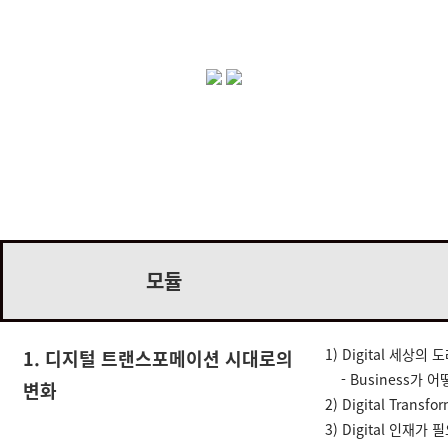
향후 세계를 주도할 기술로 전망되고 있는 IoT 기술,
이미 전 산업 분야에 걸쳐 스마트하게 사용되고 있습니다.
데이터를 모아주
는 핵심기술인 ‘IoT(사물인터넷)’을 이해하고, 사
례를 통해 새로운 비즈니스 인사이트를 발견해보세요.
모듈
1)
Digital 세상의 
1. 디지털 트랜스포메이션 시대로의
- Business가 
변화
2)
Digital Transf
3)
Digital 인재가 