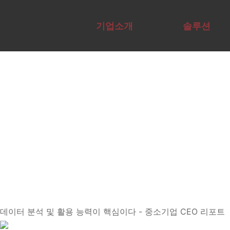
AI 기업 교육 기관 | A
기업소개
솔루션
Overview
Overview
전문가그룹
에듀서비스
교육컨설팅
AI전문가자
테크
Agent구현
사례
AX·DX역량
격증
사례
채용
진단
데이터 분석 및 활용 능력이 핵심이다 - 중소기업 CEO 리포트