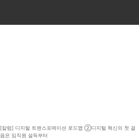
AI 기업 교육 기관 | AI 
뉴스룸
이노핏파트너스의 새로운 소식을 확인해 보세요
[칼럼] 디지털 트랜스포메이션 로드맵 ②디지털 혁신의 첫 걸
음은 임직원 설득부터