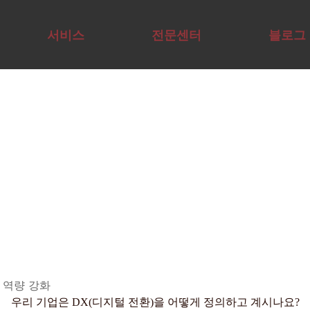
I Agent·업무 자동화 
서비스
전문센터
블로그
교육컨설팅
AI연구센터
기술구현
AX/DX비즈
뉴스룸
표준형교육
SVC
AX/DX기술
니스센터
공개교육
AX/DX리더
센터
이노핏파트너스의 새로운 소식을 확인해 보세요
리더AX코칭
십센터
발 역량 강화
우리 기업은 DX(디지털 전환)을 어떻게 정의하고 계시나요?