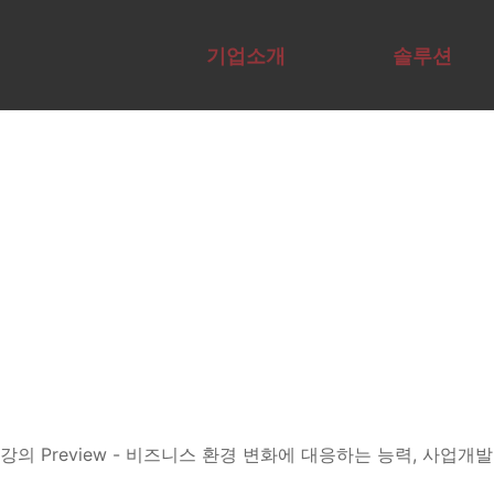
AI 기업 교육 기관 | A
기업소개
솔루션
Overview
Overview
전문가그룹
에듀서비스
교육컨설팅
AI전문가자
테크
Agent구현
사례
AX·DX역량
격증
사례
채용
진단
강의 Preview - 비즈니스 환경 변화에 대응하는 능력, 사업개