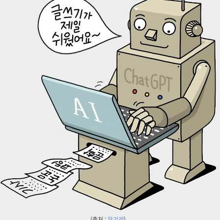
(출처 :
한겨레
)