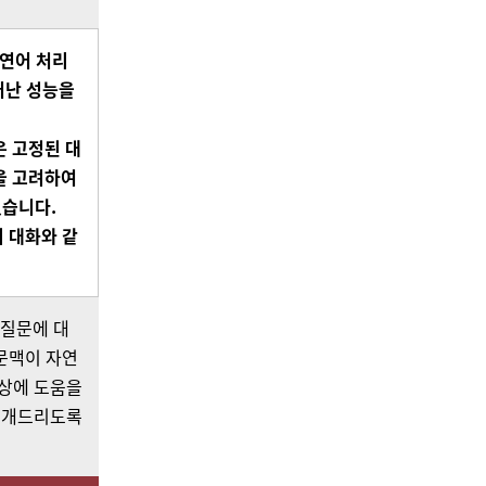
연어
처리
어난
성능을
은
고정된
대
을
고려하여
습니다
.
의
대화와
같
 질문에 대
 문맥이 자연
향상에 도움을
 소개드리도록