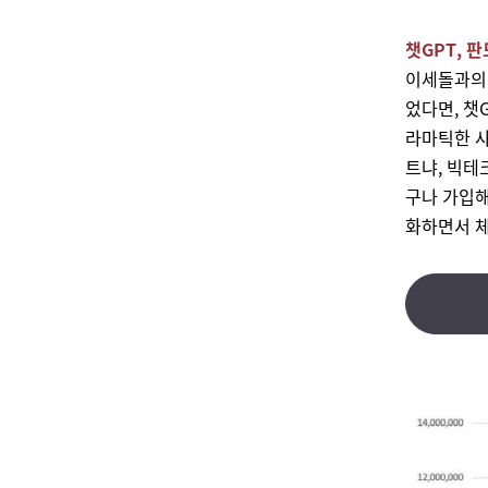
챗GPT, 
이세돌과의 
었다면, 챗
라마틱한 사
트냐, 빅테
구나 가입해
화하면서 체