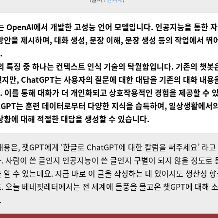
는
OpenAI에서
개발한
고성능
언어
모델입니다
. 인공지능을
통한
자
방안을
제시하며
, 대화
생성
, 문장
이해
, 문장
생성
등의
작업에서
뛰
.
의
특징
중
하나는
컨텍스트
인식
기술의
탁월함입니다
. 기존의
챗봇
했지만
, ChatGPT는
사용자의
질문에
대한
대답을
기존의
대화
내용
. 이를
통해
대화가
더
개인화되고
상호작용적인
경험을
제공할
수
있
atGPT는
훈련
데이터로부터
다양한
지식을
습득하여
, 일상생활에서
상황에
대해
적절한
대답을
생성할
수
있습니다
.
내용은, 챗GPT에게 ‘한글로 ChatGPT에 대한 칼럼을 써주세요’ 라고
. 사람이 쓴 글인지 인공지능이 쓴 글인지 구별이 되지 않을 정도로
 알 수 있는데요. 지금 바로 이 글을 작성하는 데 있어서도 생산성 
. 오늘 베네핏레터에서는 전 세계에 돌풍을 몰고온 챗GPT에 대해
.