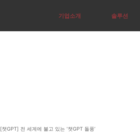
AI 기업 교육 기관 | A
기업소개
솔루션
Overview
Overview
전문가그룹
에듀서비스
교육컨설팅
AI전문가자
테크
Agent구현
사례
AX·DX역량
격증
이노
사례
채용
진단
[챗GPT] 전 세계에 불고 있는 '챗GPT 돌풍’
ChatGPT는 OpenAI에서 개발한 고성능 언어 모델입니다. 