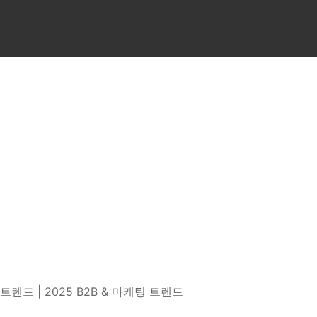
AI 기업 교육 기관 | AI 
인사이트
이노핏파트너스의 노하우로 디지털 트랜스포메이션 시대의
‘산업별’ 핵심 지식과 트렌드를 큐레이션한 지식혜택
트렌드 | 2025 B2B & 마케팅 트렌드
이 가이드는 B2B 마케팅 및 영업 리더들이 2025년의 주요 트