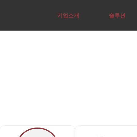
AI 기업 교육 기관 | A
기업소개
솔루션
Overview
Overview
전문가그룹
에듀서비스
교육컨설팅
AI전문가자
테크
Agent구현
사례
AX·DX역량
격증
다양한 전문가와 협력하여 교육·컨설
사례
채용
진단