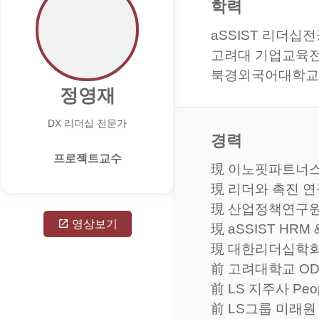
학력
aSSIST 리더십
고려대 기업교육전
북경외국어대학교
정영재
DX 리더십 전문가
경력
프로젝트교수
現 이노핏파트너
現 리더와 촉진 
現 산업정책연구
영상보기
現 aSSIST HRM
現 대한리더십학회
前 고려대학교 OD & 
前 LS 지주사 Peopl
前 LS그룹 미래원 