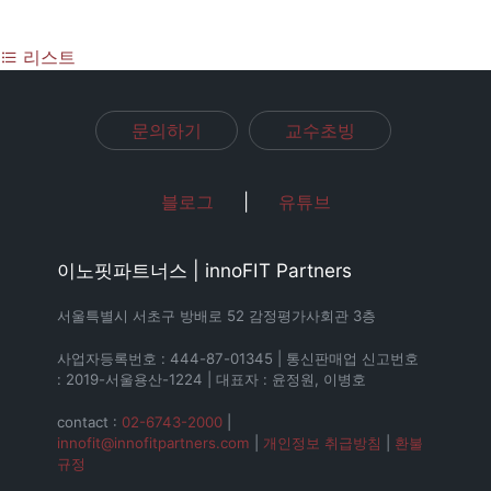
리스트
문의하기
교수초빙
블로그
|
유튜브
이노핏파트너스 | innoFIT Partners
서울특별시 서초구 방배로 52 감정평가사회관 3층
사업자등록번호 : 444-87-01345 | 통신판매업 신고번호
: 2019-서울용산-1224 | 대표자 : 윤정원, 이병호
contact :
02-6743-2000
|
innofit@innofitpartners.com
|
개인정보 취급방침
|
환불
규정