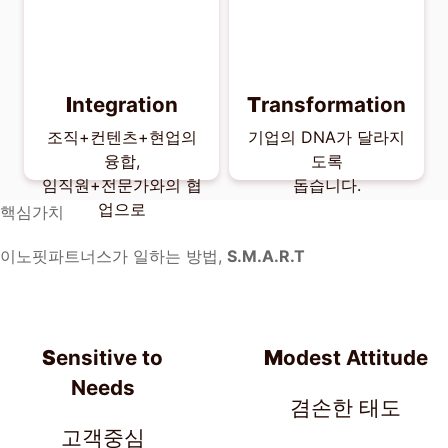
I
ntegration
T
ransformation
조직+컨텐츠+현업의
기업의 DNA가 달라지
융합,
도록
임직원+전문가와의 협
돕습니다.
업으로
핵심가치
이노핏파트너스가 일하는 방법,
S.M.A.R.T
S
ensitive to
M
odest Attitude
Needs
겸손한 태도
고객중심