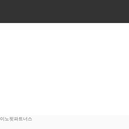
AI 기업 교육 기관 | AI 
Company Overview
AI 트랜스포메이션 시대, CEO와 담당자가 만족하고 임직원
이 보람을 느끼는
교육·컨설팅·기술구현(PoC·Pilot 개발) 서비스를 제공합니
다.
이노핏파트너스