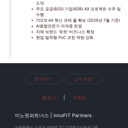
도약
주요 공공(B2G)·기업(B2B) AX 프로젝트 수주 및
수행
702개 AX 혁신 과제 풀 확보 (2026년 7월 기준)
AI융합전문가 자격증 운영
자체 브랜드 '유핏' 비즈니스 확장
현업 밀착형 PoC 코칭 역량 강화
문의하기
교수초빙
블로그
|
유튜브
이노핏파트너스 | innoFIT Partners
서울특별시 서초구 방배로 52 감정평가사회관 3층